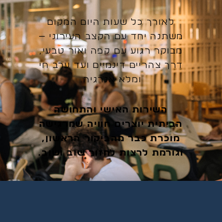
לאורך כל שעות היום המקום
משתנה יחד עם הקצב העירוני —
מבוקר רגוע עם קפה ואור טבעי,
דרך צהריים דינמיים ועד ערב חי
ומלא אנרגיה.
השירות האישי והתחושה
הביתית יוצרים חוויה שמרגישה
מוכרת כבר מהביקור הראשון,
וגורמת לרצות לחזור שוב ושוב.