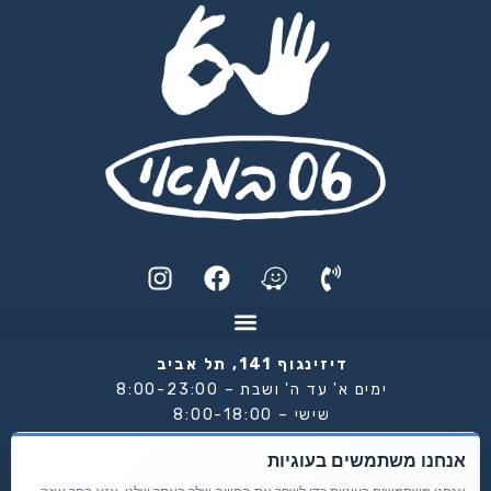
I
F
n
a
s
c
t
e
a
b
דיזינגוף 141, תל אביב
g
o
ימים א' עד ה' ושבת – 8:00-23:00
o
r
שישי – 8:00-18:00
האפי האוור בימים א' עד ה' 17:00-19:00
a
k
אנחנו משתמשים בעוגיות
m