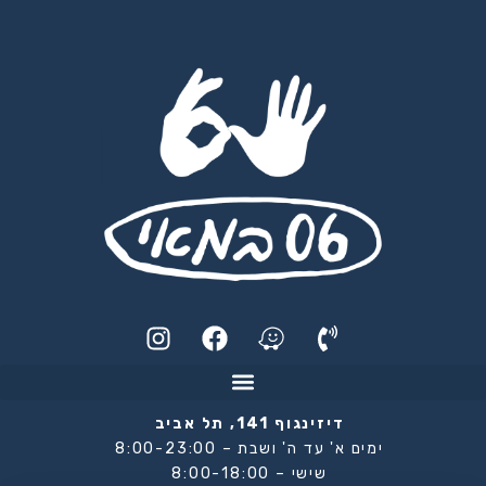
I
F
n
a
s
c
t
e
a
b
דיזינגוף 141, תל אביב
g
o
ימים א' עד ה' ושבת – 8:00-23:00
o
r
שישי – 8:00-18:00